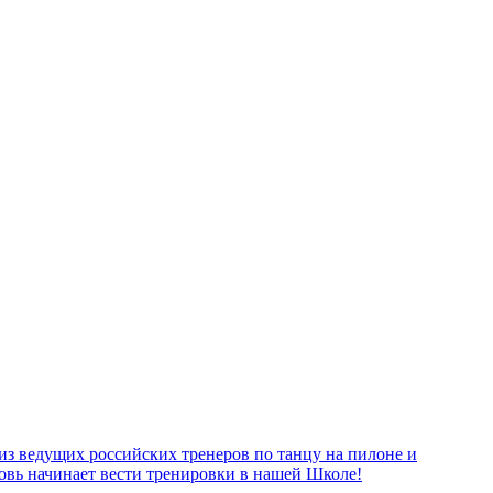
из ведущих российских тренеров по танцу на пилоне и
овь начинает вести тренировки в нашей Школе!